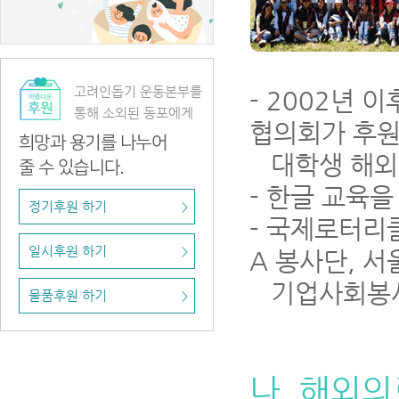
고려인돕기 운동본부를
- 2002년
통해 소외된 동포에게
협의회가 후원
희망과 용기를 나누어
대학생 해외자
줄 수 있습니다.
- 한글 교육
정기후원 하기
>
- 국제로터리클
일시후원 하기
>
A 봉사단, 서
기업사회봉사
물품후원 하기
>
나. 해외