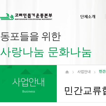
단체소개
동포들을 위한
사랑나눔 문화나눔
사업안내
민간
>
>
민간교류